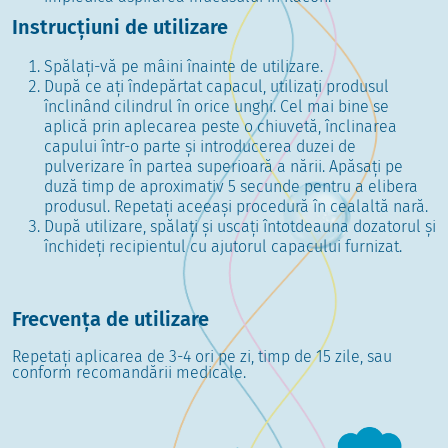
Instrucțiuni de utilizare
Spălați-vă pe mâini înainte de utilizare.
După ce ați îndepărtat capacul, utilizați produsul
înclinând cilindrul în orice unghi. Cel mai bine se
aplică prin aplecarea peste o chiuvetă, înclinarea
capului într-o parte și introducerea duzei de
pulverizare în partea superioară a nării. Apăsați pe
duză timp de aproximativ 5 secunde pentru a elibera
produsul. Repetați aceeași procedură în cealaltă nară.
După utilizare, spălați și uscați întotdeauna dozatorul și
închideți recipientul cu ajutorul capacului furnizat.
Frecvența de utilizare
Repetați aplicarea de 3-4 ori pe zi, timp de 15 zile, sau
conform recomandării medicale.