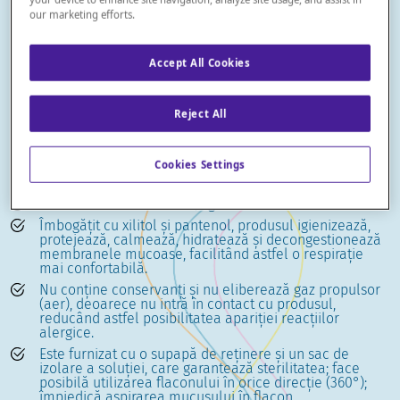
Soluție sterilă hipertonica de apă de mare pentru
our marketing efforts.
îndepărtarea și fluidificarea mucusului din căile nazale,
indicată pentru adulții care suferă de răceli cu suprainfecție
microbiană (cum ar fi rinofaringita și rinosinuzita), pentru
Accept All Cookies
prevenirea otitei medii acute cauzate de mucusul stagnant
și pentru tratamentul post-chirurgical al sinusurilor.
Reject All
Caracteristici
Cookies Settings
0,3% salinitate
Osmolalitate 800 mOsm/kg
Îmbogățit cu xilitol și pantenol, produsul igienizează,
protejează, calmează, hidratează și decongestionează
membranele mucoase, facilitând astfel o respirație
mai confortabilă.
Nu conține conservanți și nu eliberează gaz propulsor
(aer), deoarece nu intră în contact cu produsul,
reducând astfel posibilitatea apariției reacțiilor
alergice.
Este furnizat cu o supapă de reținere și un sac de
izolare a soluției, care garantează sterilitatea; face
posibilă utilizarea flaconului în orice direcție (360°);
împiedică aspirarea mucusului în flacon.