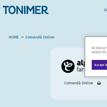
D
HOME
Comandă Online
By clicking 
analyze site
Accept A
Comandă Online