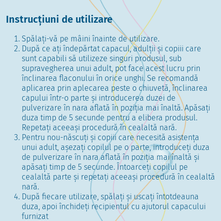
Instrucțiuni de utilizare
Spălați-vă pe mâini înainte de utilizare.
După ce ați îndepărtat capacul, adulții și copiii care
sunt capabili să utilizeze singuri produsul, sub
supravegherea unui adult, pot face acest lucru prin
înclinarea flaconului în orice unghi. Se recomandă
aplicarea prin aplecarea peste o chiuvetă, înclinarea
capului într-o parte și introducerea duzei de
pulverizare în nara aflată în poziția mai înaltă. Apăsați
duza timp de 5 secunde pentru a elibera produsul.
Repetați aceeași procedură în cealaltă nară.
Pentru nou-născuți și copiii care necesită asistența
unui adult, așezați copilul pe o parte, introduceți duza
de pulverizare în nara aflată în poziția mai înaltă și
apăsați timp de 5 secunde. Întoarceți copilul pe
cealaltă parte și repetați aceeași procedură în cealaltă
nară.
După fiecare utilizare, spălați și uscați întotdeauna
duza, apoi închideți recipientul cu ajutorul capacului
furnizat