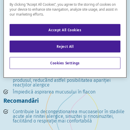
Soluție sterilă de apă de mare cu acțiune
By clicking “Accept All Cookies”, you agree to the storing of cookies on
decongestionantă și fluidifiantă nazală în caz de răceală,
your device to enhance site navigation, analyze site usage, and assist in
rinită alergică, sinuzită și rinosinuzită la nou-născuți și copii.
our marketing efforts.
Caracteristici
Accept All Cookies
Soluție hipertonică sterilă cu apă de mare, salinitate
2%, osmolalitate de 600 mOsm/kg, testată pe fiecare
lot de produs
Reject All
100% natural, garantând sterilitatea datorită supapei
de reținere și sacului care izolează soluția
Cookies Settings
Flacon multidirecțional ce permite utilizarea în orice
poziție, la 360°
Fără conservanți, fără gaz propulsor în contact cu
produsul, reducând astfel posibilitatea apariției
reacțiilor alergice
Împiedică aspirarea mucusului în flacon
Recomandări
Contribuie la decongestionarea mucoaselor în stadiile
acute ale rinitei alergice, sinuzitei și rinosinuzitei,
facilitând o respirație mai confortabilă